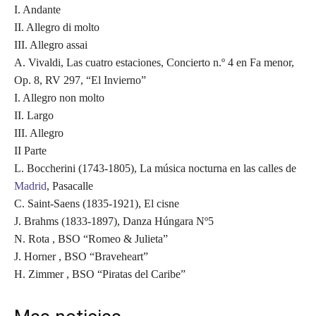
I. Andante
II. Allegro di molto
III. Allegro assai
A. Vivaldi, Las cuatro estaciones, Concierto n.º 4 en Fa menor,
Op. 8, RV 297, “El Invierno”
I. Allegro non molto
II. Largo
III. Allegro
II Parte
L. Boccherini (1743-1805), La música nocturna en las calles de
Madrid
, Pasacalle
C. Saint-Saens (1835-1921), El cisne
J. Brahms (1833-1897), Danza Húngara Nº5
N. Rota , BSO “Romeo & Julieta”
J. Horner , BSO “Braveheart”
H. Zimmer , BSO “Piratas del Caribe”