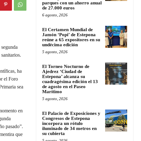
parques con un ahorro anual
de 27.000 euros
6 agosto, 2026
El Certamen Mundial de
Jamón ‘Popi’ de Estepona
reúne a 65 expositores en su
undécima edición
a segunda
5 agosto, 2026
sanitarios.
El Torneo Nocturno de
tíficas, ha
Ajedrez ‘Ciudad de
Estepona’ alcanza su
r el Foro
cuadragésima edición el 13
Primaria sea
de agosto en el Paseo
Marítimo
5 agosto, 2026
 momento en
El Palacio de Exposiciones y
egunda
Congresos de Estepona
incorpora un rótulo
ño pasado”.
iluminado de 34 metros en
su cubierta
mentira que
5 agosto, 2026