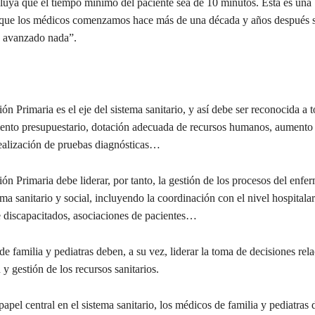
cluya que el tiempo mínimo del paciente sea de 10 minutos. Esta es una
 que los médicos comenzamos hace más de una década y años después
a avanzado nada”.
Primaria es el eje del sistema sanitario, y así debe ser reconocida a t
mento presupuestario, dotación adecuada de recursos humanos, aumento 
ealización de pruebas diagnósticas…
 Primaria debe liderar, por tanto, la gestión de los procesos del enfe
ema sanitario y social, incluyendo la coordinación con el nivel hospitalar
e discapacitados, asociaciones de pacientes…
familia y pediatras deben, a su vez, liderar la toma de decisiones rel
 y gestión de los recursos sanitarios.
el central en el sistema sanitario, los médicos de familia y pediatras 