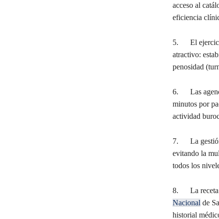
acceso al catá
eficiencia clíni
5. El ejercici
atractivo: esta
penosidad (tur
6. Las agendas
minutos por pa
actividad buroc
7. La gestión
evitando la mul
todos los nivele
8. La receta e
Nacional
de Sal
historial médic