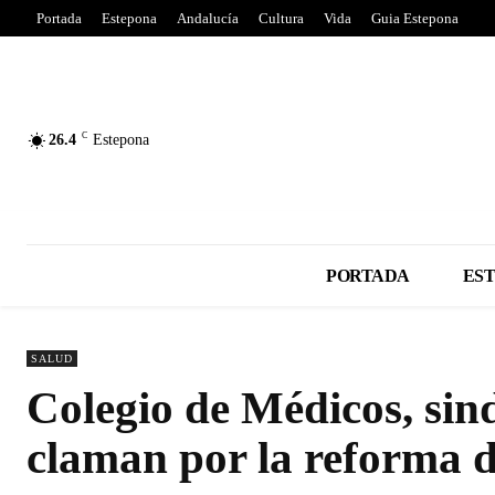
Portada
Estepona
Andalucía
Cultura
Vida
Guia Estepona
C
26.4
Estepona
PORTADA
ES
SALUD
Colegio de Médicos, sind
claman por la reforma 