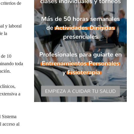
riterios de
al y laboral
e la
 de 10
minando toda
ación.
clínicos,
extensiva a
l Sistema
l acceso al