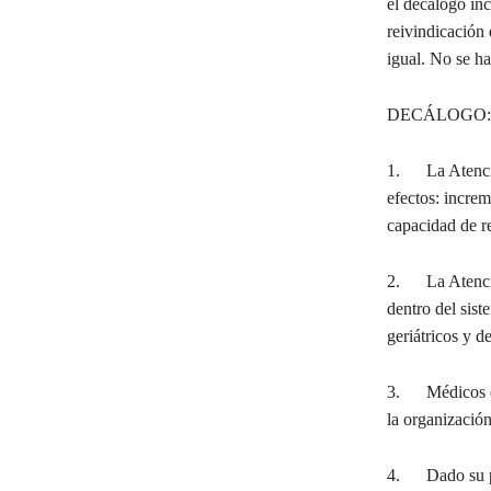
el decálogo in
reivindicación
igual. No se h
DECÁLOGO:
1. La Atención 
efectos: incre
capacidad de r
2. La Atención
dentro del sist
geriátricos y d
3. Médicos de 
la organización
4. Dado su pap