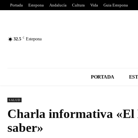
Portada
Estepona
Andalucía
Cultura
Vida
Guia Estepona
C
32.5
Estepona
PORTADA
ES
SALUD
Charla informativa «El
saber»