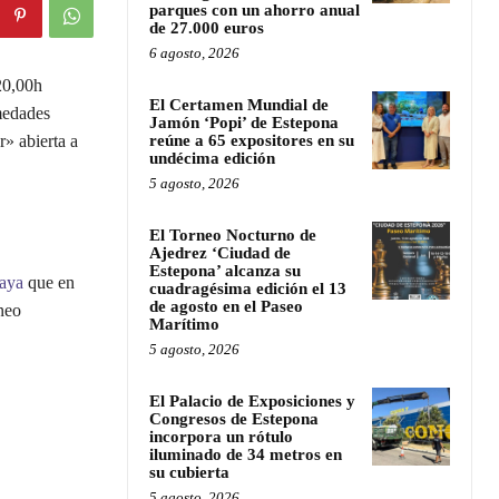
parques con un ahorro anual
de 27.000 euros
6 agosto, 2026
20,00h
El Certamen Mundial de
medades
Jamón ‘Popi’ de Estepona
» abierta a
reúne a 65 expositores en su
undécima edición
5 agosto, 2026
El Torneo Nocturno de
Ajedrez ‘Ciudad de
Estepona’ alcanza su
aya
que en
cuadragésima edición el 13
de agosto en el Paseo
neo
Marítimo
5 agosto, 2026
El Palacio de Exposiciones y
Congresos de Estepona
incorpora un rótulo
iluminado de 34 metros en
su cubierta
5 agosto, 2026