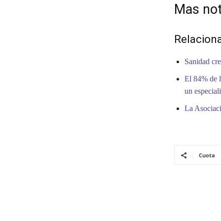
Mas not
Relacion
Sanidad cre
El 84% de l
un especiali
La Asociaci
Cuota