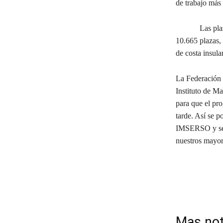
de trabajo más 
Las plazas par
10.665 plazas, 
de costa insula
La Federación 
Instituto de Ma
para que el pr
tarde. Así se p
IMSERSO y se m
nuestros mayor
Mas not