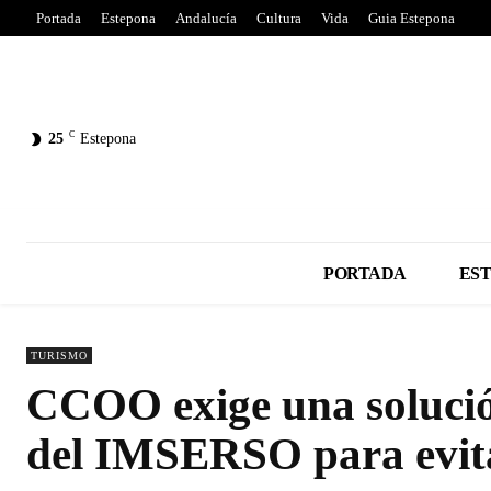
Portada
Estepona
Andalucía
Cultura
Vida
Guia Estepona
C
25
Estepona
PORTADA
ES
TURISMO
CCOO exige una solució
del IMSERSO para evitar