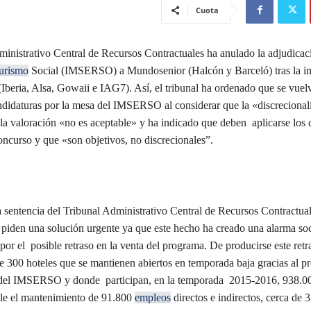
Cuota
ministrativo Central de Recursos Contractuales ha anulado la adjudicac
urismo
Social (IMSERSO) a Mundosenior (Halcón y Barceló) tras la 
Iberia, Alsa, Gowaii e IAG7). Así, el tribunal ha ordenado que se vuelv
candidaturas por la mesa del IMSERSO al considerar que la «discrecional
la valoración «no es aceptable» y ha indicado que deben aplicarse los c
concurso y que «son objetivos, no discrecionales”.
sentencia del Tribunal Administrativo Central de Recursos Contractuale
 piden una solución urgente ya que este hecho ha creado una alarma soc
o por el posible retraso en la venta del programa. De producirse este retr
de 300 hoteles que se mantienen abiertos en temporada baja gracias al 
 del IMSERSO y donde participan, en la temporada 2015-2016, 938.00
le el mantenimiento de 91.800
empleos
directos e indirectos, cerca de 