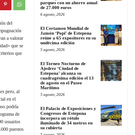
parques con un ahorro anual
de 27.000 euros
6 agosto, 2026
ión del
El Certamen Mundial de
impugnación
Jamón ‘Popi’ de Estepona
an a valorar
reúne a 65 expositores en su
undécima edición
idad» que se
5 agosto, 2026
riterios que
El Torneo Nocturno de
Ajedrez ‘Ciudad de
Estepona’ alcanza su
cuadragésima edición el 13
de agosto en el Paseo
Marítimo
s pero, al
5 agosto, 2026
ial en el
aso podría
El Palacio de Exposiciones y
Congresos de Estepona
programa de
incorpora un rótulo
0 usuarios
iluminado de 34 metros en
su cubierta
3.000 puestos
5 agosto, 2026