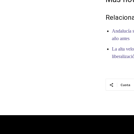
Relacion
Andalucía s
año antes
La alta vel
liberalizaci
Cuota