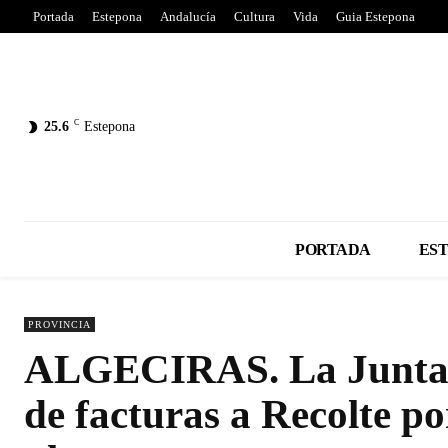
Portada
Estepona
Andalucía
Cultura
Vida
Guia Estepona
C
25.6
Estepona
PORTADA
ES
PROVINCIA
ALGECIRAS. La Junta d
de facturas a Recolte po