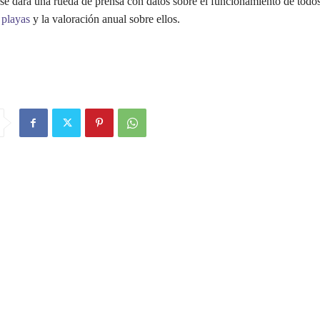
 se dará una rueda de prensa con datos sobre el funcionamiento de todos
e
playas
y la valoración anual sobre ellos.