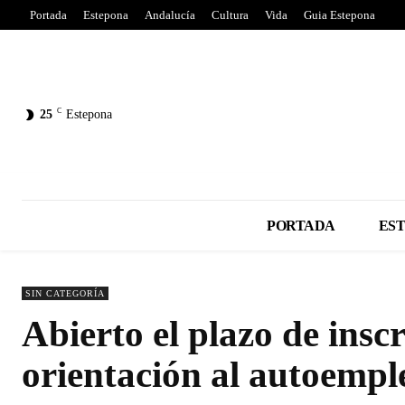
Portada
Estepona
Andalucía
Cultura
Vida
Guia Estepona
C
25
Estepona
PORTADA
ES
SIN CATEGORÍA
Abierto el plazo de insc
orientación al autoempl