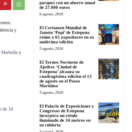
parques con un ahorro anual
de 27.000 euros
6 agosto, 2026
ónomos
El Certamen Mundial de
idencia y
Jamón ‘Popi’ de Estepona
reúne a 65 expositores en su
undécima edición
5 agosto, 2026
e
Marbella
y
El Torneo Nocturno de
Ajedrez ‘Ciudad de
Estepona’ alcanza su
cuadragésima edición el 13
de agosto en el Paseo
Marítimo
5 agosto, 2026
El Palacio de Exposiciones y
o de 34
Congresos de Estepona
incorpora un rótulo
iluminado de 34 metros en
su cubierta
5 agosto, 2026