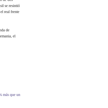
il se resintió
l real frente
nda de
lemania, el
9% más que un