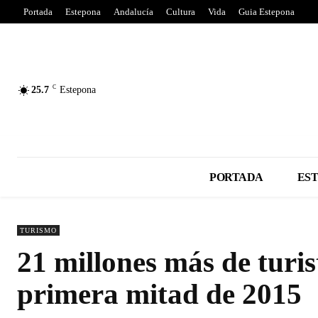
Portada
Estepona
Andalucía
Cultura
Vida
Guia Estepona
C
25.7
Estepona
PORTADA
ES
TURISMO
21 millones más de turis
primera mitad de 2015