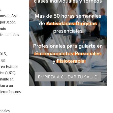
s
inos de Asia
 por Japón
ento
iento de dos
2015,
n un
r en Estados
ica (+6%)
rtante en
tan a un
vieron buenos
ionales