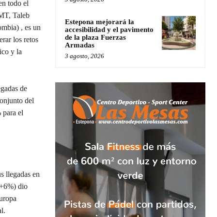
en todo el
OMT, Taleb
Estepona mejorará la
mbia) , es un
accesibilidad y el pavimento
de la plaza Fuerzas
rar los retos
Armadas
co y la
3 agosto, 2026
egadas de
conjunto del
 para el
s llegadas en
(+6%) dio
Europa
l.