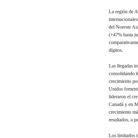
La región de A
internacionale
del Noreste As
(+47% hasta jul
comparativamen
dígitos.
Las llegadas i
consolidando l
crecimiento pos
Unidos fomentó
lideraron el c
Canadá y en Mé
crecimiento má
resultados, a p
Los limitados d