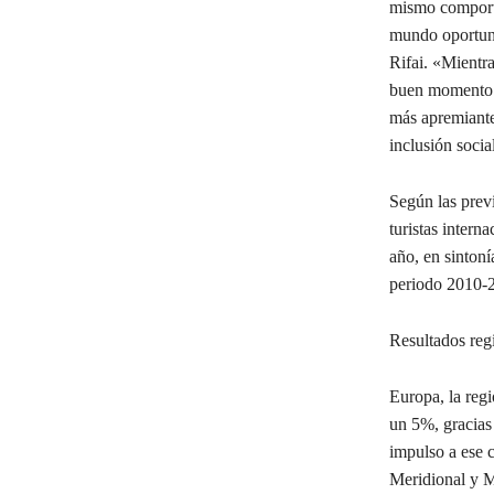
mismo comporta
mundo oportuni
Rifai. «Mientr
buen momento p
más apremiante
inclusión socia
Según las prev
turistas intern
año, en sintoní
periodo 2010-
Resultados reg
Europa, la regi
un 5%, gracias
impulso a ese 
Meridional y M