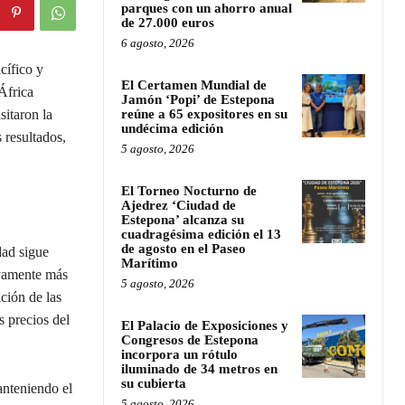
parques con un ahorro anual
de 27.000 euros
6 agosto, 2026
cífico y
El Certamen Mundial de
África
Jamón ‘Popi’ de Estepona
sitaron la
reúne a 65 expositores en su
undécima edición
 resultados,
5 agosto, 2026
El Torneo Nocturno de
Ajedrez ‘Ciudad de
Estepona’ alcanza su
cuadragésima edición el 13
de agosto en el Paseo
dad sigue
Marítimo
ivamente más
5 agosto, 2026
ción de las
 precios del
El Palacio de Exposiciones y
Congresos de Estepona
incorpora un rótulo
iluminado de 34 metros en
su cubierta
anteniendo el
5 agosto, 2026