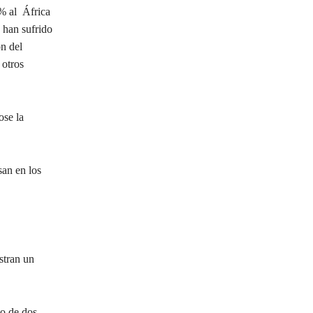
% al África
s han sufrido
ón del
 otros
ose la
san en los
stran un
to de dos