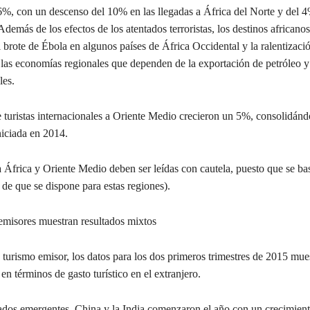
%, con un descenso del 10% en las llegadas a África del Norte y del 4
demás de los efectos de los atentados terroristas, los destinos africano
l brote de Ébola en algunos países de África Occidental y la ralentizaci
 las economías regionales que dependen de la exportación de petróleo y
les.
 turistas internacionales a Oriente Medio crecieron un 5%, consolidánd
niciada en 2014.
a África y Oriente Medio deben ser leídas con cautela, puesto que se ba
 de que se dispone para estas regiones).
misores muestran resultados mixtos
 turismo emisor, los datos para los dos primeros trimestres de 2015 mue
en términos de gasto turístico en el extranjero.
ados emergentes, China y la India comenzaron el año con un crecimien