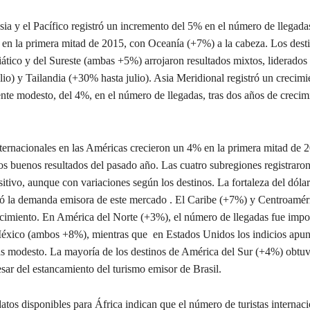
sia y el Pacífico registró un incremento del 5% en el número de llegada
s en la primera mitad de 2015, con Oceanía (+7%) a la cabeza. Los dest
iático y del Sureste (ambas +5%) arrojaron resultados mixtos, liderados
io) y Tailandia (+30% hasta julio). Asia Meridional registró un crecimi
te modesto, del 4%, en el número de llegadas, tras dos años de crecim
nternacionales en las Américas crecieron un 4% en la primera mitad de 
os buenos resultados del pasado año. Las cuatro subregiones registraro
itivo, aunque con variaciones según los destinos. La fortaleza del dóla
 la demanda emisora de este mercado . El Caribe (+7%) y Centroamér
recimiento. En América del Norte (+3%), el número de llegadas fue impo
xico (ambos +8%), mientras que en Estados Unidos los indicios apun
s modesto. La mayoría de los destinos de América del Sur (+4%) obtu
esar del estancamiento del turismo emisor de Brasil.
atos disponibles para África indican que el número de turistas internac