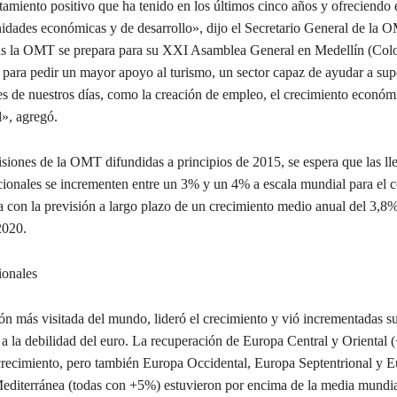
miento positivo que ha tenido en los últimos cinco años y ofreciendo 
dades económicas y de desarrollo», dijo el Secretario General de la 
as la OMT se prepara para su XXI Asamblea General en Medellín (Colo
ara pedir un mayor apoyo al turismo, un sector capaz de ayudar a supe
s de nuestros días, como la creación de empleo, el crecimiento económi
l», agregó.
isiones de la OMT difundidas a principios de 2015, se espera que las ll
acionales se incrementen entre un 3% y un 4% a escala mundial para el 
a con la previsión a largo plazo de un crecimiento medio anual del 3,8%
2020.
ionales
ón más visitada del mundo, lideró el crecimiento y vió incrementadas su
 a la debilidad del euro. La recuperación de Europa Central y Oriental 
crecimiento, pero también Europa Occidental, Europa Septentrional y 
editerránea (todas con +5%) estuvieron por encima de la media mundia