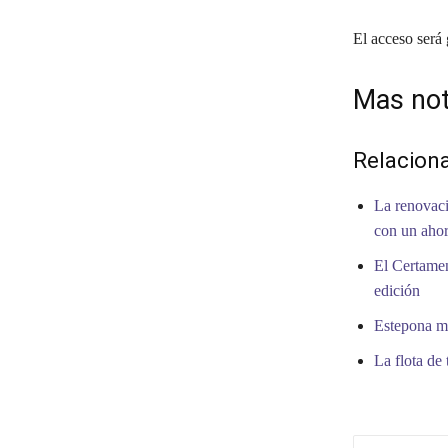
El acceso será 
Mas not
Relacion
La renovaci
con un ahor
El Certamen
edición
Estepona me
La flota de