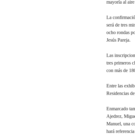
mayoría al aire 
La confirmación
será de tres mi
ocho rondas po
Jesús Pareja.
Las inscripcion
tres primeros c
con más de 18
Entre las exhib
Residencias de
Enmarcado tamb
Ajedrez, Miguel
Manuel, una co
hará referencia