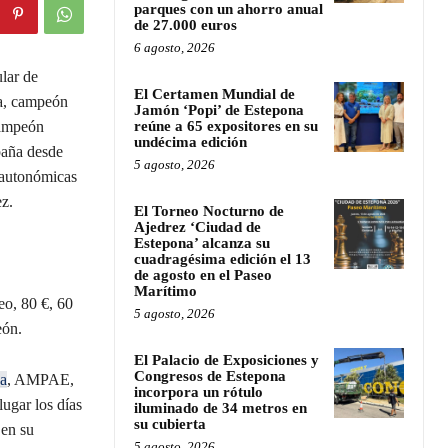
parques con un ahorro anual
de 27.000 euros
6 agosto, 2026
lar de
El Certamen Mundial de
ra, campeón
Jamón ‘Popi’ de Estepona
campeón
reúne a 65 expositores en su
undécima edición
paña desde
5 agosto, 2026
 autonómicas
z.
El Torneo Nocturno de
Ajedrez ‘Ciudad de
Estepona’ alcanza su
cuadragésima edición el 13
de agosto en el Paseo
Marítimo
eo, 80 €, 60
5 agosto, 2026
eón.
El Palacio de Exposiciones y
Congresos de Estepona
a
, AMPAE,
incorpora un rótulo
ugar los días
iluminado de 34 metros en
su cubierta
 en su
5 agosto, 2026