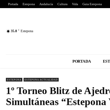
Portada
Estepona
Andalucía
Cultura
Vida
Guia Estepona
C
35.8
Estepona
PORTADA
ES
ESTEPONA
ESTEPONA ACTUALIDAD
1º Torneo Blitz de Ajed
Simultáneas “Estepona 