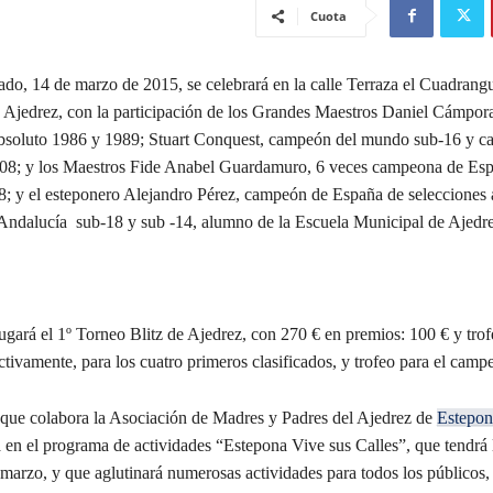
Cuota
ado, 14 de marzo de 2015, se celebrará en la calle Terraza el Cuadrangu
 Ajedrez, con la participación de los Grandes Maestros Daniel Cámpo
absoluto 1986 y 1989; Stuart Conquest, campeón del mundo sub-16 y 
008; y los Maestros Fide Anabel Guardamuro, 6 veces campeona de Es
8; y el esteponero Alejandro Pérez, campeón de España de selecciones
ndalucía sub-18 y sub -14, alumno de la Escuela Municipal de Ajedre
gará el 1º Torneo Blitz de Ajedrez, con 270 € en premios: 100 € y trof
ctivamente, para los cuatro primeros clasificados, y trofeo para el camp
la que colabora la Asociación de Madres y Padres del Ajedrez de
Estepon
 en el programa de actividades “Estepona Vive sus Calles”, que tendrá l
marzo, y que aglutinará numerosas actividades para todos los públicos,