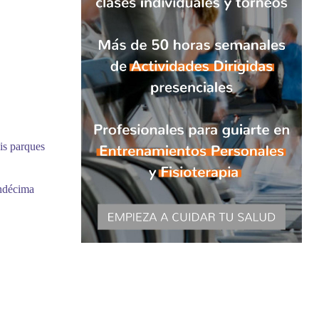
is parques
undécima